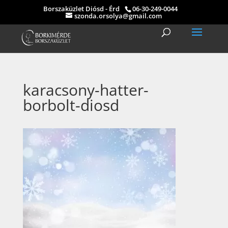
Borszaküzlet Diósd - Érd
06-30-249-0044
szonda.orsolya@gmail.com
karacsony-hatter-
borbolt-diosd