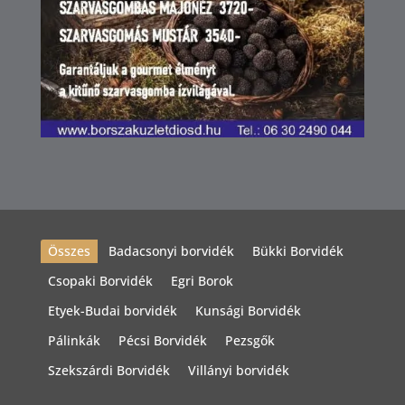
Összes
Badacsonyi borvidék
Bükki Borvidék
Csopaki Borvidék
Egri Borok
Etyek-Budai borvidék
Kunsági Borvidék
Pálinkák
Pécsi Borvidék
Pezsgők
Szekszárdi Borvidék
Villányi borvidék