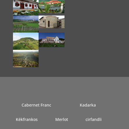
Cabernet Franc
Kadarka
Kékfrankos
Merlot
cirfandli