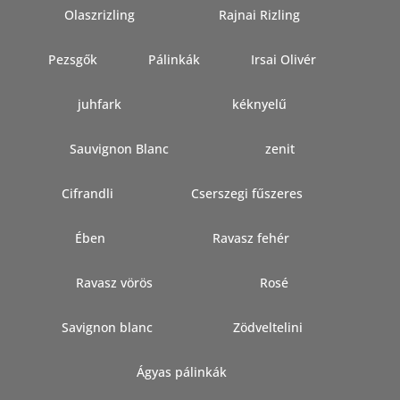
Olaszrizling
Rajnai Rizling
Pezsgők
Pálinkák
Irsai Olivér
juhfark
kéknyelű
Sauvignon Blanc
zenit
Cifrandli
Cserszegi fűszeres
Ében
Ravasz fehér
Ravasz vörös
Rosé
Savignon blanc
Zödveltelini
Ágyas pálinkák