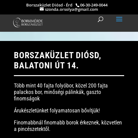
Borszaküzlet Diósd - Érd
06-30-249-0044
szonda.orsolya@gmail.com
BORSZAKÜZLET DIÓSD,
BALATONI ÚT 14.
Több mint 40 fajta folyóbor, közel 200 fajta
palackos bor, minőségi pálinkák, gaszto
finomságok
Árukészletünket folyamatosan bővítjük!
Finomabbnál finomabb borok érkeznek, közvetlen
a pincészetektől.