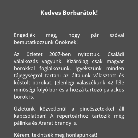
Kedves Borbarátok!
Engedjék meg, hogy pár szóval
bemutatkozzunk Önöknek!
Az üzletet 2007-ben nyitottuk. Családi
válalkozás vagyunk. Kizárólag csak magyar
borokkal foglalkozunk. Igyekszünk minden
tájegységrõl tartani az általunk választott és
kóstolt borokat. Jelenlegi válaszékunk 42 féle
minõségi folyó bor és a hozzá tartozó palackos
borok is.
Üzletünk közvetlenül a pincészetekkel áll
kapcsolatban! A repertoárhoz tartozik még
pálinka és Ararat brandy is.
Kérem, tekintsék meg honlapunkat!