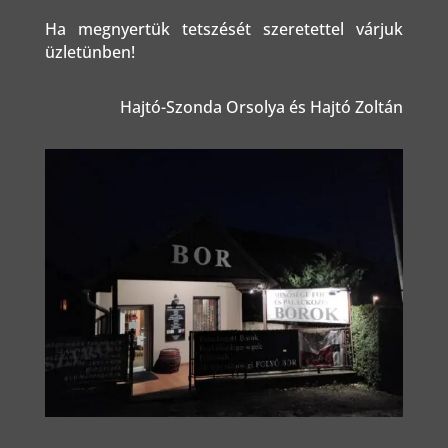
Ha megnyertük tetszését szeretettel várjuk
üzletünben!
Hajtó-Szonda Orsolya és Hajtó Zoltán